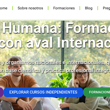
ome
Sobre nosotros
Formaciones
Blog
Preg
 Humana: Forma
con aval Internac
 y organismos nacionales e internacionales, qu
on base científica y práctica profesional integra
EXPLORAR CURSOS INDEPENDIENTES
FORMACIONE