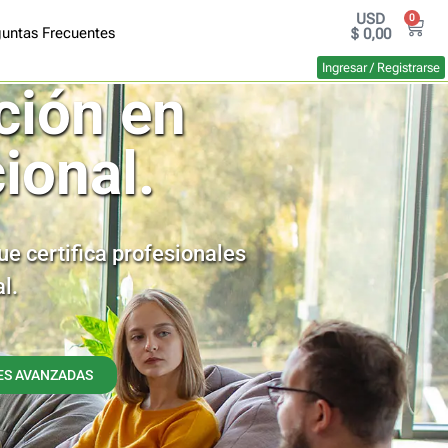
USD
0
untas Frecuentes
$
0,00
Ingresar / Registrarse
ción en
ional.
e certifica profesionales
l.
S AVANZADAS