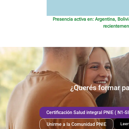
Presencia activa en: Argentina, Boli
recientemen
¿Querés formar pa
Certificación Salud integral PNIE ( N1-SI
Unirme a la Comunidad PNIE
Leer