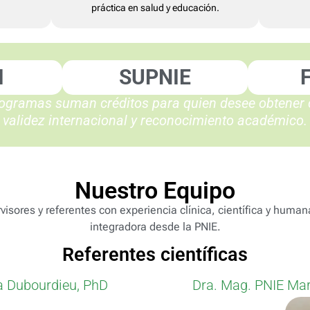
práctica en salud y educación.
I
SUPNIE
ogramas suman créditos para quien desee obtener c
validez internacional y reconocimiento académico.
Nuestro Equipo
visores y referentes con experiencia clínica, científica y huma
integradora desde la PNIE.
Referentes científicas
ta Dubourdieu, PhD
Dra. Mag. PNIE Ma