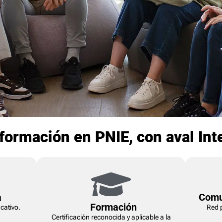
formación en PNIE, con aval Int
a
Comu
Formación
cativo.
Red 
Certificación reconocida y aplicable a la