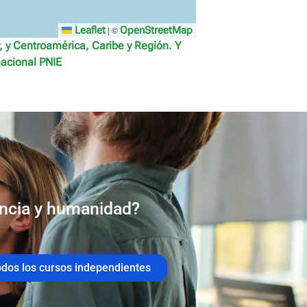
Leaflet
|
©
OpenStreetMap
, y Centroamérica, Caribe y Región. Y
acional PNIE
encia y humanidad?
odos los cursos independientes