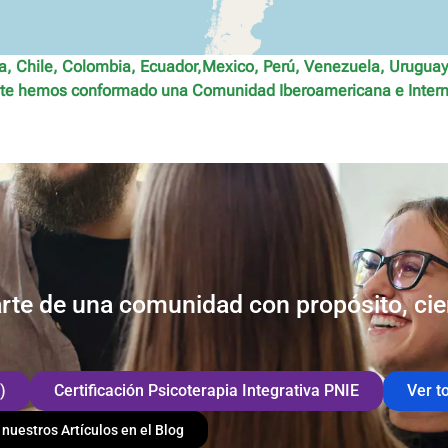
via, Chile, Colombia, Ecuador,Mexico, Perú, Venezuela, Uruguay
te hemos conformado una Comunidad Iberoamericana e Intern
rte de una comunidad con propósito, ci
)
Certificación Psicoterapia Integrativa PNIE
Ver t
 nuestros Artículos en el Blog