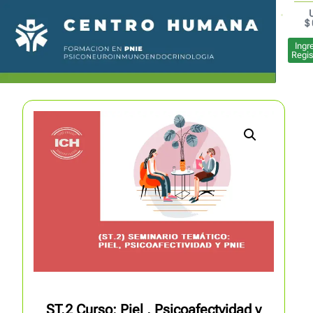
$
Sobre no
Preguntas
Ingr
Regis
ST.2 Curso: Piel , Psicoafectvidad y